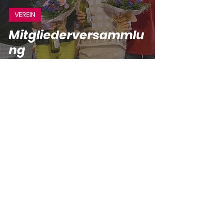
VEREIN
Mitgliederversammlu
ng
SC Konstanz-Wollmatingen e.V.
25. Nov. 2022
VEREIN
WM Public Viewing im
Grey: Portugal vs.
Schweiz