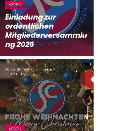
VEREIN
TISCHTENNIS
Erste
Einladung zur
Junioren
ordentlichen
Mitgliederversammlu
ng 2026
SC Konstanz-Wollmatingen e.V.
22. Dez. 2025
VEREIN