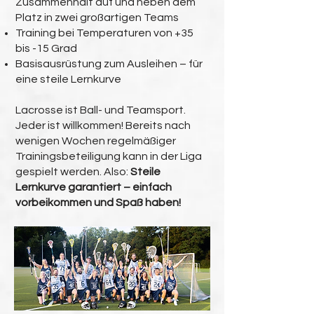
Zusammenhalt auf und neben dem
Platz in zwei großartigen Teams
Training bei Temperaturen von +35
bis -15 Grad
Basisausrüstung zum Ausleihen – für
eine steile Lernkurve
Lacrosse ist Ball- und Teamsport.
Jeder ist willkommen! Bereits nach
wenigen Wochen regelmäßiger
Trainingsbeteiligung kann in der Liga
gespielt werden. Also:
Steile
Lernkurve garantiert – einfach
vorbeikommen und Spaß haben!