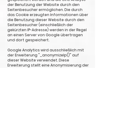
der Benutzung der Website durch den
Seitenbesucher ermöglichen. Die durch
das Cookie erzeugten Informationen über
die Benutzung dieser Website durch den
Seitenbesucher (einschließlich der
gekürzten IP-Adresse) werden in der Regel
an einen Server von Google übertragen
und dort gespeichert.
Google Analytics wird ausschließlich mit
der Erweiterung "_anonymizeIp()" auf
dieser Website verwendet. Diese
Erweiterung stellt eine Anonymisierung der
IP-Adresse durch Kürzung sicher und
schließt eine direkte
Personenbeziehbarkeit aus. Durch die
Erweiterung wird die IP-Adresse von
Google innerhalb von Mitgliedstaaten der
Europäischen Union oder in anderen
Vertragsstaaten des Abkommens über
den Europäischen Wirtschaftsraum zuvor
gekürzt. Nur in Ausnahmefällen wird die
volle IP-Adresse an einen Server von
Google in den USA übertragen und dort
gekürzt. Die im Rahmen von Google
Analytics von dem entsprechenden