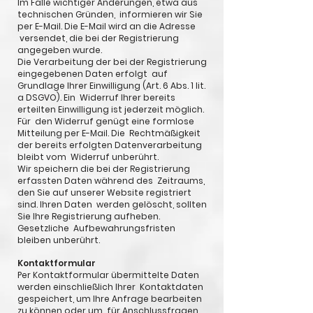
Im Falle wichtiger Änderungen, etwa aus
technischen Gründen, informieren wir Sie
per E-Mail. Die E-Mail wird an die Adresse
versendet, die bei der Registrierung
angegeben wurde.
Die Verarbeitung der bei der Registrierung
eingegebenen Daten erfolgt auf
Grundlage Ihrer Einwilligung (Art. 6 Abs. 1 lit.
a DSGVO). Ein Widerruf Ihrer bereits
erteilten Einwilligung ist jederzeit möglich.
Für den Widerruf genügt eine formlose
Mitteilung per E-Mail. Die Rechtmäßigkeit
der bereits erfolgten Datenverarbeitung
bleibt vom Widerruf unberührt.
Wir speichern die bei der Registrierung
erfassten Daten während des Zeitraums,
den Sie auf unserer Website registriert
sind. Ihren Daten werden gelöscht, sollten
Sie Ihre Registrierung aufheben.
Gesetzliche Aufbewahrungsfristen
bleiben unberührt.
Kontaktformular
Per Kontaktformular übermittelte Daten
werden einschließlich Ihrer Kontaktdaten
gespeichert, um Ihre Anfrage bearbeiten
zu können oder um für Anschlussfragen