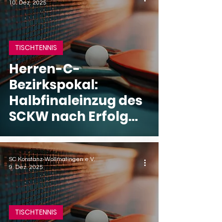
10. Dez. 2025
TISCHTENNIS
Herren-C-
Bezirkspokal:
Halbfinaleinzug des
SCKW nach Erfolg
über Radolfzell
SC Konstanz-Wollmatingen e.V.
9. Dez. 2025
TISCHTENNIS