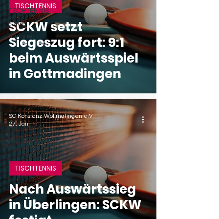
TISCHTENNIS
TISCHTENNIS
SCKW setzt
Erste
Junioren
Siegeszug fort: 9:1
beim Auswärtsspiel
in Gottmadingen
SC Konstanz-Wollmatingen e.V.
27. Jan.
TISCHTENNIS
Nach Auswärtssieg
in Überlingen: SCKW