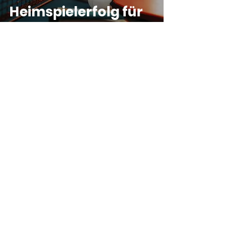
Heimspielerfolg für
den SCKW:
Wollmatingen
besiegt TTS
Gottmadingen II mit
7:3
SC Konstanz-Wollmatingen e.V.
30. Nov. 2025
TISCHTENNIS
Auswärtsspiel beim
SV Bohlingen II –
SCKW siegt deutlich