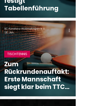
festigt
Tabellenführung
SC Konstanz-Wollmatingen e.V.
18. Jan.
TISCHTENNIS
Zum
Rückrundenauftakt:
Erste Mannschaft
siegt klar beim TTC
GW Konstanz IV