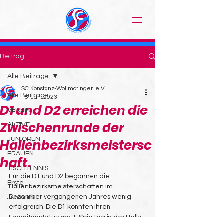
Beitrag
Alle Beiträge
SC Konstanz-Wollmatingen e.V.
Alle Beiträge
15. Jan. 2023
D1 und D2 erreichen die
VEREIN
Zwischenrunde der
AKTIVE
JUNIOREN
Hallenbezirksmeistersc
FRAUEN
haft.
TISCHTENNIS
Für die D1 und D2 begannen die 
Erste
Hallenbezirksmeisterschaften im 
Dezember vergangenen Jahres wenig 
Junioren
erfolgreich. Die D1 konnten ihren 