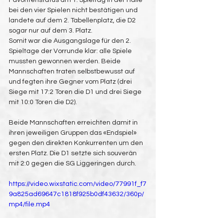
Favoritenstatus am 1. Spieltag in der Halle 
bei den vier Spielen nicht bestätigen und 
landete auf dem 2. Tabellenplatz, die D2 
sogar nur auf dem 3. Platz.
Somit war die Ausgangslage für den 2. 
Spieltage der Vorrunde klar: alle Spiele 
mussten gewonnen werden. Beide 
Mannschaften traten selbstbewusst auf 
und fegten ihre Gegner vom Platz (drei 
Siege mit 17:2 Toren die D1 und drei Siege 
mit 10:0 Toren die D2).
Beide Mannschaften erreichten damit in 
ihren jeweiligen Gruppen das «Endspiel» 
gegen den direkten Konkurrenten um den 
ersten Platz. Die D1 setzte sich souverän 
mit 2:0 gegen die SG Liggeringen durch.
https://video.wixstatic.com/video/77991f_f7
9a825ad69647c1818f925b0df43632/360p/
mp4/file.mp4