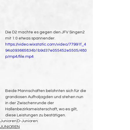
Die D2 machte es gegen den JFV Singen2 
mit 1:0 etwas spannender.
https://video.wixstatic.com/video/77991f_4
94a093665834b1b9d37e055452e5505/480
p/mp4/file.mp4
Beide Mannschaften belohnten sich für die 
grandiosen Aufholjagden und stehen nun 
in der Zwischenrunde der 
Hallenbezirksmeisterschaft, wo es gilt, 
diese Leistungen zu bestätigen.
Junioren
D-Junioren
JUNIOREN