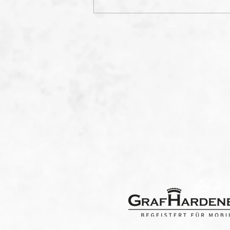
Lehrstunde für unsere
Erste beim 0:4 gegen VfR
Stockach