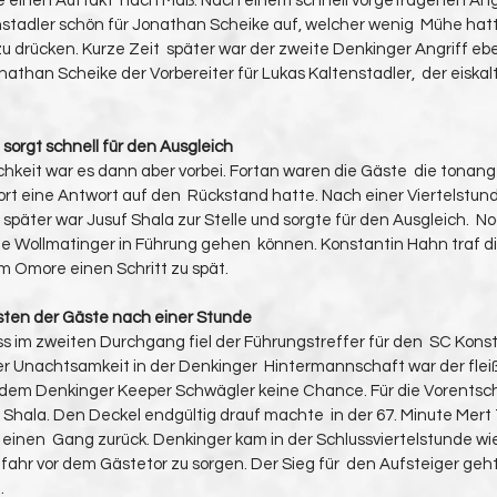
 einen Auftakt  nach Maß. Nach einem schnell vorgetragenen Angrif
nstadler schön für Jonathan Scheike auf, welcher wenig  Mühe hatte
zu drücken. Kurze Zeit  später war der zweite Denkinger Angriff eben
nathan Scheike der Vorbereiter für Lukas Kaltenstadler,  der eiskal
orgt schnell für den Ausgleich
ichkeit war es dann aber vorbei. Fortan waren die Gäste  die tona
rt eine Antwort auf den  Rückstand hatte. Nach einer Viertelstund
päter war Jusuf Shala zur Stelle und sorgte für den Ausgleich.  N
e Wollmatinger in Führung gehen  können. Konstantin Hahn traf di
am Omore einen Schritt zu spät.
ten der Gäste nach einer Stunde
ss im zweiten Durchgang fiel der Führungstreffer für den  SC Kons
r Unachtsamkeit in der Denkinger  Hintermannschaft war der fleiß
ß  dem Denkinger Keeper Schwägler keine Chance. Für die Vorentsch
Shala. Den Deckel endgültig drauf machte  in der 67. Minute Mert 
einen  Gang zurück. Denkinger kam in der Schlussviertelstunde wie
efahr vor dem Gästetor zu sorgen. Der Sieg für  den Aufsteiger geht
.