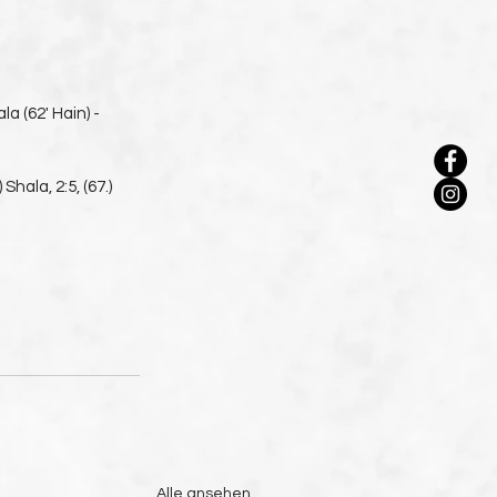
a (62' Hain) - 
Shala, 2:5, (67.)  
Alle ansehen