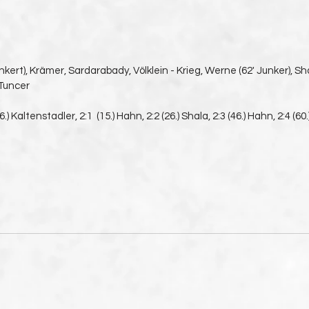
kert), Krämer, Sardarabady, Völklein - Krieg, Werne (62' Junker), Shal
 Tuncer
(6.) Kaltenstadler, 2:1  (15.) Hahn, 2:2 (26.) Shala, 2:3 (46.) Hahn, 2:4 (60.) 