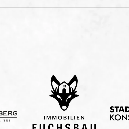
Marcel Simsek macht den
Fric
Unterschied.
Som