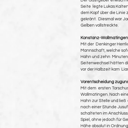
Der Gastgeber erwischte
Seite  legte Lukas Kalte
dem Kopf über die Linie 
gekrönt.  Diesmal war Jo
Gelben vollstreckte.
Konstanz-Wollmatingen s
Mit der  Denkinger Herrl
Mannschaft, welche sofo
Hahn und zehn  Minuten s
Seitenwechsel hätten di
vor der Halbzeit kam  Li
Vorentscheidung zuguns
Mit dem  ersten Torschu
Wollmatingen. Nach eine
Hahn zur Stelle und lie
nach einer Stunde Jusuf 
schalteten im Anschluss 
Spiel, ohne jedoch für G
Höhe absolut in Ordnung