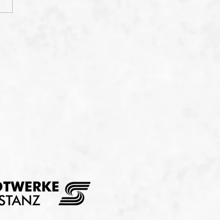
htle Camp -
mercamp 2022