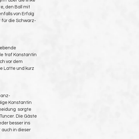
f über die linke 
, den Ball mit 
falls von Erfolg 
t für die Schwarz-
ngebende 
e traf Konstantin 
och vor dem 
e Latte und kurz 
tanz-
ige Konstantin 
eidung  sorgte 
Tuncer. Die Gäste 
der besser ins  
 auch in dieser 