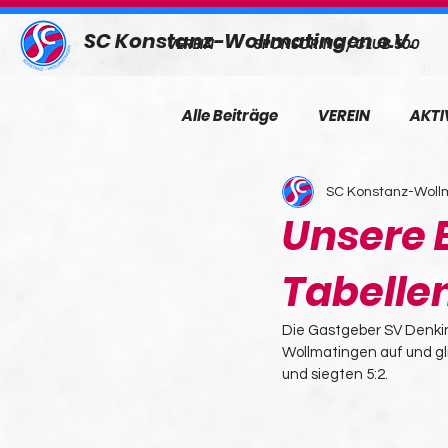
SC Konstanz-Wollmatingen e.V.
VEREIN
SPONSORING / CLUB 500
Alle Beiträge
VEREIN
AKTI
SC Konstanz-Wollm
Unsere E
Tabelle
Die Gastgeber SV Denkin
Wollmatingen auf und gl
und siegten 5:2.