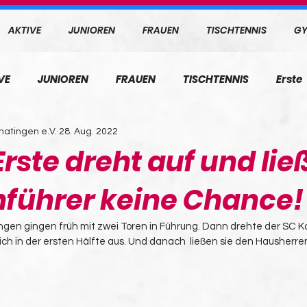
AKTIVE
JUNIOREN
FRAUEN
TISCHTENNIS
GY
VE
JUNIOREN
FRAUEN
TISCHTENNIS
Erste
atingen e.V.
28. Aug. 2022
rste dreht auf und lie
nführer keine Chance!
gen gingen früh mit zwei Toren in Führung. Dann drehte der SC 
ich in der ersten Hälfte aus. Und danach  ließen sie den Hausherr