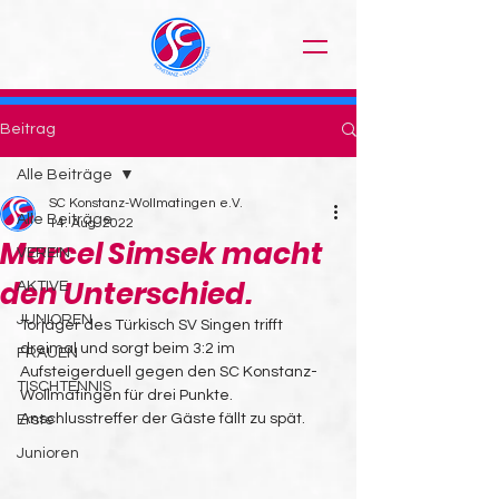
Beitrag
Alle Beiträge
SC Konstanz-Wollmatingen e.V.
Alle Beiträge
14. Aug. 2022
Marcel Simsek macht
VEREIN
den Unterschied.
AKTIVE
JUNIOREN
Torjäger des Türkisch SV Singen trifft 
dreimal und sorgt beim 3:2 im  
FRAUEN
Aufsteigerduell gegen den SC Konstanz-
TISCHTENNIS
Wollmatingen für drei Punkte.  
Anschlusstreffer der Gäste fällt zu spät.
Erste
Junioren