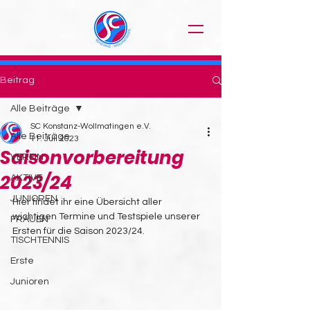
Beitrag
Alle Beiträge
SC Konstanz-Wollmatingen e.V.
Alle Beiträge
11. Juli 2023
Saisonvorbereitung
VEREIN
2023/24
AKTIVE
JUNIOREN
Hier findet ihr eine Übersicht aller 
wichtigen Termine und Testspiele unserer 
FRAUEN
Ersten für die Saison 2023/24.
TISCHTENNIS
Erste
Junioren