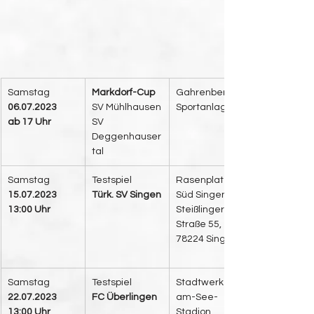
Samstag
Markdorf-Cup
Gahrenberg 
06.07.2023
SV Mühlhausen
Sportanlage
ab 17 Uhr
SV 
Deggenhauser
tal
Samstag
​Testspiel
​Rasenplatz 
15.07.2023
Türk. SV Singen
Süd Singen
13:00 Uhr
Steißlinger 
Straße 55,
78224 Singen
Samstag
​Testspiel
Stadtwerke-
22.07.2023
FC Überlingen
am-See-
13:00 Uhr
Stadion, 