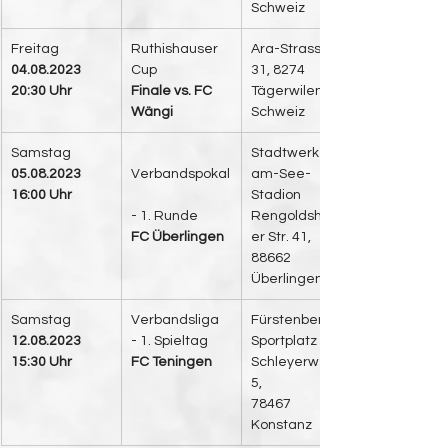
Schweiz
Freitag
Ruthishauser 
Ara-Strasse 
04.08.2023
Cup 
31, 8274 
20:30 Uhr
Finale vs. FC 
Tägerwilen, 
Wängi 
Schweiz
Samstag
​Stadtwerke-
05.08.2023
Verbandspokal
am-See-
16:00 Uhr
Stadion
- 1. Runde
Rengoldshaus
FC Überlingen
er Str. 41,
88662 
Überlingen
Samstag
​Verbandsliga
​Fürstenberg 
12.08.2023
- 1. Spieltag
Sportplatz
15:30 Uhr
FC Teningen
Schleyerweg 
5, 
78467 
Konstanz