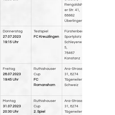
Rengoldshaus
er Str. 41, 
88662 
Überlingen
Donnerstag 
​Testspiel
​Fürstenberg 
27.07.2023
FC Kreuzlingen
Sportplatz
19:15 Uhr
Schleyerweg 
5, 
78467 
Konstanz
Freitag
Ruthishauser 
Ara-Strasse 
28.07.2023
Cup
31, 8274 
19:45 Uhr
FC 
Tägerwilen, 
Romanshorn
Schweiz
Montag
Ruthishauser 
​Ara-Strasse 
31.07.2023
Cup
31, 8274 
20:30 Uhr
2. Spiel
Tägerwilen, 