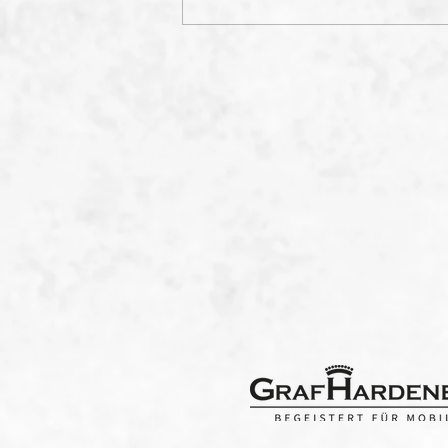
Saugeiles Jahr im
"Paradies" - Wenn das
Hobby Alltag wird.