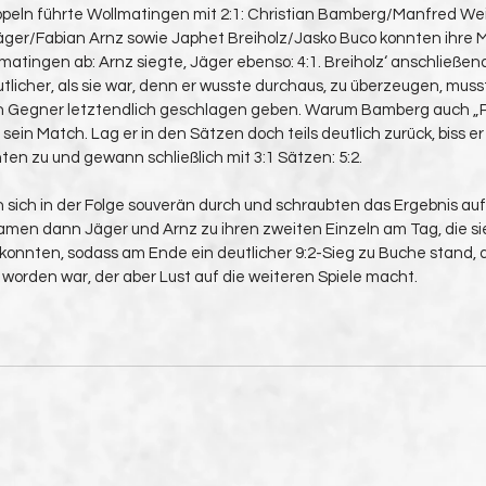
peln führte Wollmatingen mit 2:1: Christian Bamberg/Manfred Wei
 Jäger/Fabian Arnz sowie Japhet Breiholz/Jasko Buco konnten ihre
atingen ab: Arnz siegte, Jäger ebenso: 4:1. Breiholz‘ anschließen
tlicher, als sie war, denn er wusste durchaus, zu überzeugen, musst
n Gegner letztendlich geschlagen geben. Warum Bamberg auch „
sein Match. Lag er in den Sätzen doch teils deutlich zurück, biss er
 zu und gewann schließlich mit 3:1 Sätzen: 5:2.
sich in der Folge souverän durch und schraubten das Ergebnis auf 
men dann Jäger und Arnz zu ihren zweiten Einzeln am Tag, die sie
nnten, sodass am Ende ein deutlicher 9:2-Sieg zu Buche stand, de
 worden war, der aber Lust auf die weiteren Spiele macht.  