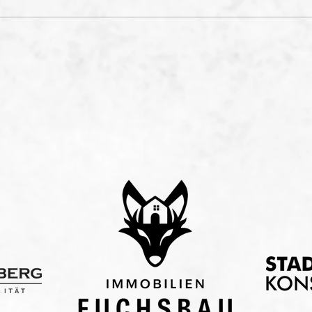
Was hat mir der BFD
genutzt?