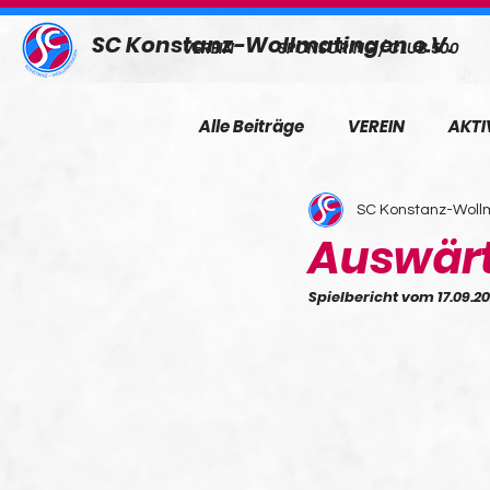
SC Konstanz-Wollmatingen e.V.
VEREIN
SPONSORING / CLUB 500
Alle Beiträge
VEREIN
AKTI
SC Konstanz-Wollm
Auswärt
Spielbericht vom 17.09.2