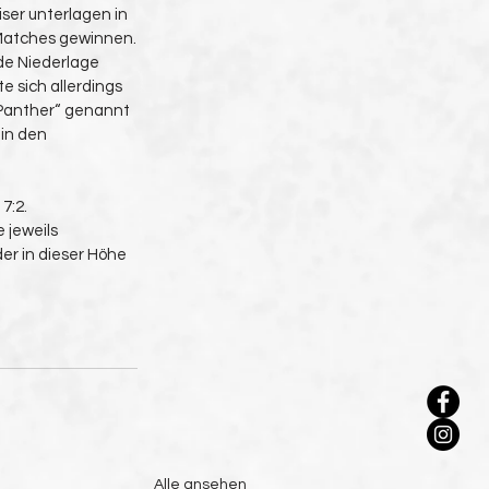
ser unterlagen in 
 Matches gewinnen.
de Niederlage 
e sich allerdings 
Panther“ genannt 
 in den 
7:2.
 jeweils 
r in dieser Höhe 
Alle ansehen