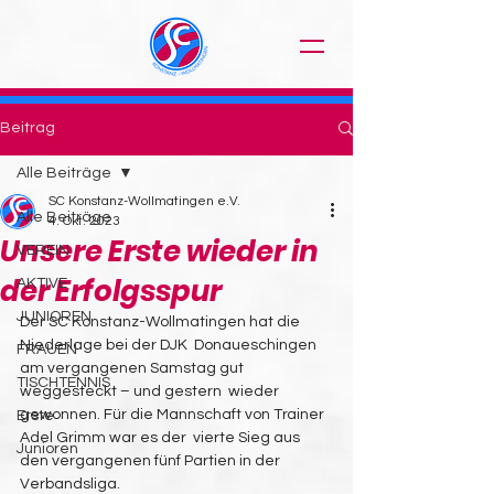
Beitrag
Alle Beiträge
SC Konstanz-Wollmatingen e.V.
Alle Beiträge
4. Okt. 2023
Unsere Erste wieder in
VEREIN
der Erfolgsspur
AKTIVE
JUNIOREN
Der SC Konstanz-Wollmatingen hat die 
Niederlage bei der DJK  Donaueschingen 
FRAUEN
am vergangenen Samstag gut 
TISCHTENNIS
weggesteckt – und gestern  wieder 
gewonnen. Für die Mannschaft von Trainer 
Erste
Adel Grimm war es der  vierte Sieg aus 
Junioren
den vergangenen fünf Partien in der 
Verbandsliga.