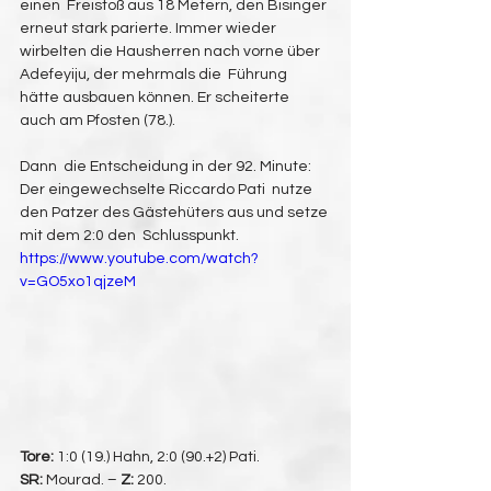
einen  Freistoß aus 18 Metern, den Bisinger 
erneut stark parierte. Immer wieder  
wirbelten die Hausherren nach vorne über 
Adefeyiju, der mehrmals die  Führung 
hätte ausbauen können. Er scheiterte 
auch am Pfosten (78.). 
Dann  die Entscheidung in der 92. Minute: 
Der eingewechselte Riccardo Pati  nutze 
den Patzer des Gästehüters aus und setze 
mit dem 2:0 den  Schlusspunkt.
https://www.youtube.com/watch?
v=GO5xo1qjzeM
Tore:
 1:0 (19.) Hahn, 2:0 (90.+2) Pati.
SR:
 Mourad. – 
Z:
 200.