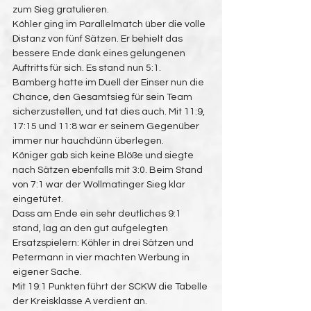
zum Sieg gratulieren.
Köhler ging im Parallelmatch über die volle 
Distanz von fünf Sätzen. Er behielt das 
bessere Ende dank eines gelungenen 
Auftritts für sich. Es stand nun 5:1.
Bamberg hatte im Duell der Einser nun die 
Chance, den Gesamtsieg für sein Team 
sicherzustellen, und tat dies auch. Mit 11:9, 
17:15 und 11:8 war er seinem Gegenüber 
immer nur hauchdünn überlegen.
Königer gab sich keine Blöße und siegte 
nach Sätzen ebenfalls mit 3:0. Beim Stand 
von 7:1 war der Wollmatinger Sieg klar 
eingetütet.
Dass am Ende ein sehr deutliches 9:1 
stand, lag an den gut aufgelegten 
Ersatzspielern: Köhler in drei Sätzen und 
Petermann in vier machten Werbung in 
eigener Sache.
Mit 19:1 Punkten führt der SCKW die Tabelle 
der Kreisklasse A verdient an.