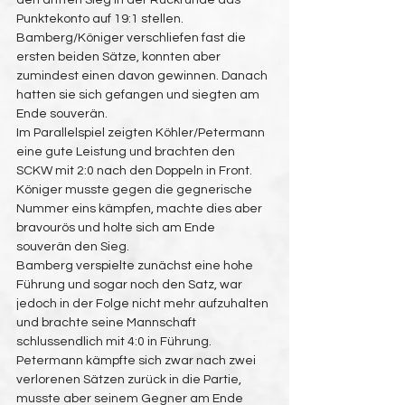
den dritten Sieg in der Rückrunde das 
Punktekonto auf 19:1 stellen.
Bamberg/Königer verschliefen fast die 
ersten beiden Sätze, konnten aber 
zumindest einen davon gewinnen. Danach 
hatten sie sich gefangen und siegten am 
Ende souverän.
Im Parallelspiel zeigten Köhler/Petermann 
eine gute Leistung und brachten den 
SCKW mit 2:0 nach den Doppeln in Front.
Königer musste gegen die gegnerische 
Nummer eins kämpfen, machte dies aber 
bravourös und holte sich am Ende 
souverän den Sieg.
Bamberg verspielte zunächst eine hohe 
Führung und sogar noch den Satz, war 
jedoch in der Folge nicht mehr aufzuhalten 
und brachte seine Mannschaft 
schlussendlich mit 4:0 in Führung.
Petermann kämpfte sich zwar nach zwei 
verlorenen Sätzen zurück in die Partie, 
musste aber seinem Gegner am Ende 