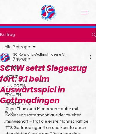
Beitrag
Alle Beiträge
SC Konstanz-Wollmatingen e.V.
Alle Beiträge
2. Feb.
SCKW setzt Siegeszug
VEREIN
fort: 9:1 beim
AKTIVE
JUNIOREN
Auswärtsspiel in
FRAUEN
Gottmadingen
TISCHTENNIS
Ohne Thum und Menemen - dafür mit 
Erste
Köhler und Petermann aus der zweiten 
Mannschaft – trat die erste Mannschaft bei 
Junioren
TTS Gottmadingen II an und konnte durch 