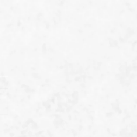
Hockgraben
elts» auch in den
en