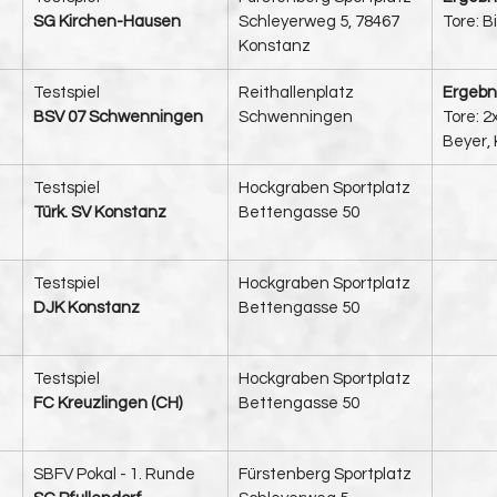
SG Kirchen-Hausen
Schleyerweg 5, 78467 
Tore: B
Konstanz
​Testspiel
Reithallenplatz 
Ergebnis
BSV 07 Schwenningen
Schwenningen
Tore: 2
Beyer, K
​Testspiel
Hockgraben Sportplatz
Türk. SV Konstanz
Bettengasse 50
Testspiel
Hockgraben Sportplatz
DJK Konstanz
Bettengasse 50
Testspiel
Hockgraben Sportplatz
FC Kreuzlingen (CH)
Bettengasse 50
SBFV Pokal - 1. Runde
​Fürstenberg Sportplatz