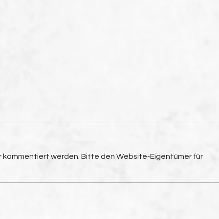
hr kommentiert werden. Bitte den Website-Eigentümer für
B-Juniorinnen gewinnen
Am 
den Bezirkspokal gegen
«wus
Zizenhausen
Feri