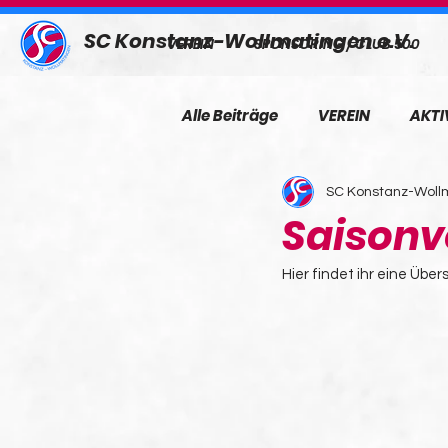
SC Konstanz-Wollmatingen e.V.
VEREIN
SPONSORING / CLUB 500
Alle Beiträge
VEREIN
AKTI
SC Konstanz-Wollm
Saisonv
Hier findet ihr eine Über