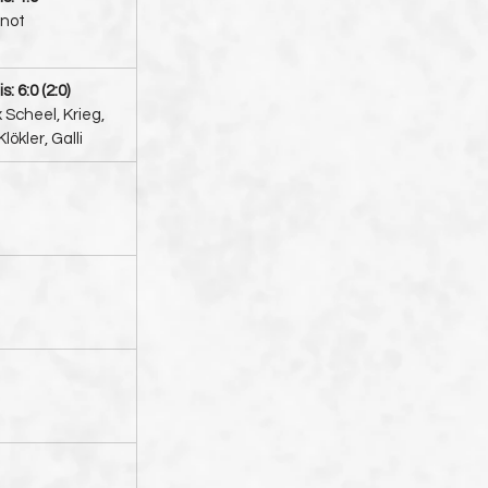
inot
: 6:0 (2:0)
x Scheel, Krieg, 
lökler, Galli