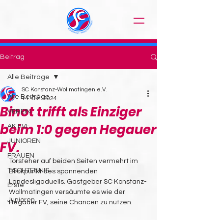
Beitrag
Alle Beiträge
SC Konstanz-Wollmatingen e.V.
Alle Beiträge
14. Okt. 2024
Binot trifft als Einziger
VEREIN
beim 1:0 gegen Hegauer
AKTIVE
JUNIOREN
FV.
FRAUEN
Torsteher auf beiden Seiten vermehrt im 
TISCHTENNIS
Blickpunkt des spannenden 
Landesligaduells. Gastgeber SC Konstanz-
Erste
Wollmatingen versäumte es wie der 
Junioren
Hegauer FV, seine Chancen zu nutzen.