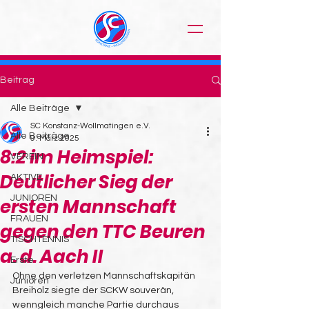
Beitrag
Alle Beiträge
SC Konstanz-Wollmatingen e.V.
Alle Beiträge
9. März 2025
8:2 im Heimspiel:
VEREIN
Deutlicher Sieg der
AKTIVE
JUNIOREN
ersten Mannschaft
FRAUEN
gegen den TTC Beuren
TISCHTENNIS
a. d. Aach II
Erste
Ohne den verletzen Mannschaftskapitän 
Junioren
Breiholz siegte der SCKW souverän, 
wenngleich manche Partie durchaus 