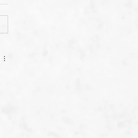
yse der Saison
/26 der ersten
schaft in der
sklasse A
 