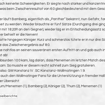
 keinerlei Schwierigkeiten. Er siegte nach starker und konzentrie
, was beim Zwischenresultat von 6:0 gleichbedeutend mit dem Gesa
r läuft Bamberg, eigentlich als „Panther“ bekannt, nun Gefahr, for
 zu werden. Wieder brauchte er fünf Sätze (Durchgang drei ging 
er mit 18:20!!! an den Gegner), wieder lag er im Entscheidungssatz s
er behielt er die Nerven!
tte hingegen Königer: Kurz und schmerzlos tütete er in nur drei S
lte das Zwischenergebnis auf 8:0.
ge nahtlos an seinen souveränen ersten Auftritt an und gab auch i
t ab!
absurden 10:0 kam, lag daran, dass Menemen im letzten Match des 
m. So musste er diesem recht schnell zum Sieg gratulieren.
 also: GW Konstanz IV : SC Konstanz-Wollmatingen 1:9.
 auch den Wollmatinger Fans für die Unterstützung in fremder Hall
er Übersicht:
um/Menemen (1), Bamberg (2), Königer (2), Thum (2), Menemen (1)
pielberichte