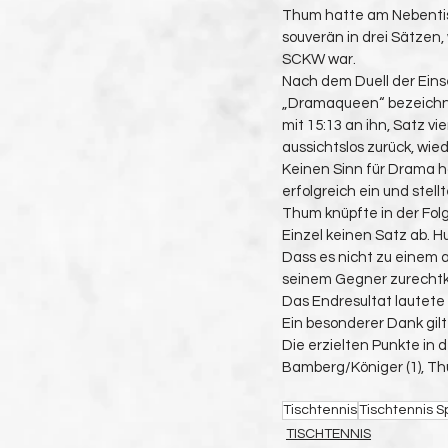
Thum hatte am Nebentisch
souverän in drei Sätzen
SCKW war.
Nach dem Duell der Einse
„Dramaqueen“ bezeichnet
mit 15:13 an ihn, Satz vi
aussichtslos zurück, wied
Keinen Sinn für Drama ha
erfolgreich ein und stel
Thum knüpfte in der Fol
Einzel keinen Satz ab. Hu
Dass es nicht zu einem 
seinem Gegner zurechtka
Das Endresultat lautete
Ein besonderer Dank gilt
Die erzielten Punkte in d
Bamberg/Königer (1), Th
Tischtennis
Tischtennis S
TISCHTENNIS