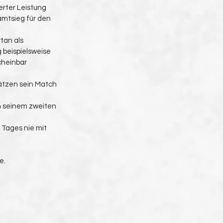
rter Leistung 
mtsieg für den 
tan als 
beispielsweise 
cheinbar 
ätzen sein Match 
n seinem zweiten 
Tages nie mit 
e.