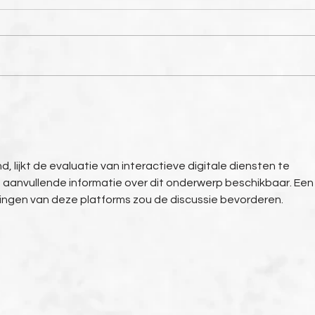
Einladung zur
Anal
ordentlichen
2025
Mitgliederversammlung
Mann
2026
Krei
nd, lijkt de evaluatie van interactieve digitale diensten te 
s aanvullende informatie over dit onderwerp beschikbaar. Een
kingen van deze platforms zou de discussie bevorderen.