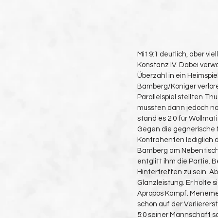
Mit 9:1 deutlich, aber v
Konstanz IV. Dabei verw
Überzahl in ein Heimspiel
Bamberg/Königer verloren
Parallelspiel stellten T
mussten dann jedoch no
stand es 2:0 für Wollmat
Gegen die gegnerische 
Kontrahenten lediglich d
Bamberg am Nebentisch 
entglitt ihm die Partie. 
Hintertreffen zu sein. A
Glanzleistung. Er holte 
Apropos Kampf: Menemen 
schon auf der Verlierers
5:0 seiner Mannschaft s