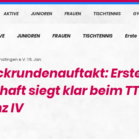
AKTIVE
JUNIOREN
FRAUEN
TISCHTENNIS
GY
VE
JUNIOREN
FRAUEN
TISCHTENNIS
Erste
atingen e.V.
18. Jan.
krundenauftakt: Erst
aft siegt klar beim 
z IV