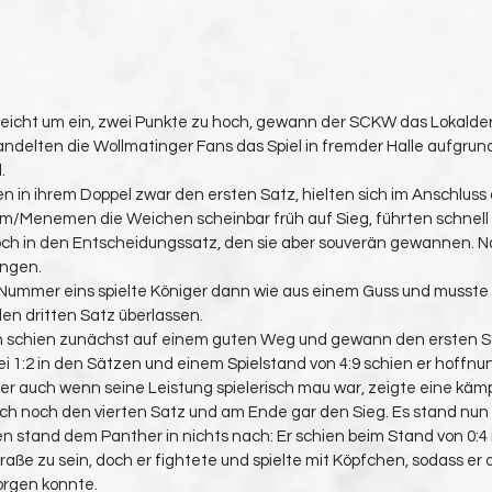
ielleicht um ein, zwei Punkte zu hoch, gewann der SCKW das Lokal
andelten die Wollmatinger Fans das Spiel in fremder Halle aufgru
.
 in ihrem Doppel zwar den ersten Satz, hielten sich im Anschluss 
hum/Menemen die Weichen scheinbar früh auf Sieg, führten schnell 
ch in den Entscheidungssatz, den sie aber souverän gewannen. N
ingen.
Nummer eins spielte Königer dann wie aus einem Guss und musste
en dritten Satz überlassen.
schien zunächst auf einem guten Weg und gewann den ersten S
Bei 1:2 in den Sätzen und einem Spielstand von 4:9 schien er hoffnun
ber auch wenn seine Leistung spielerisch mau war, zeigte eine käm
sich noch den vierten Satz und am Ende gar den Sieg. Es stand nun
stand dem Panther in nichts nach: Er schien beim Stand von 0:4 
traße zu sein, doch er fightete und spielte mit Köpfchen, sodass er
orgen konnte.