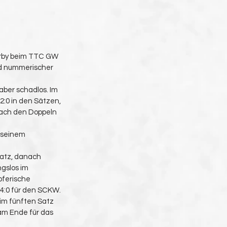
derby beim TTC GW 
nd nummerischer 
aber schadlos. Im 
2:0 in den Sätzen, 
ach den Doppeln 
 seinem 
atz, danach 
gslos im 
pferische 
 4:0 für den SCKW.
im fünften Satz 
 am Ende für das 