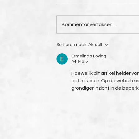
Kommentar verfassen...
Jugend-
Sortieren nach:
Aktuell
Vereinsmeisterschaften
Ermelinda Loving
2026
04. März
Hoewel ik dit artikel helder vo
optimistisch. Op de website i
grondiger inzicht in de beper