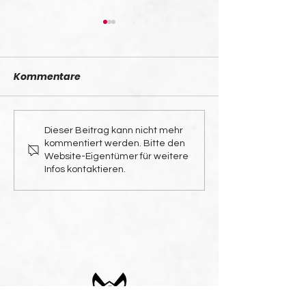
Kommentare
Umstrukturierung im
Hitzige Partie
Dieser Beitrag kann nicht mehr
kommentiert werden. Bitte den
Trainerteam
SC Konstanz-
Website-Eigentümer für weitere
Wollmatingen
Infos kontaktieren.
Königsfeld fü
1:1