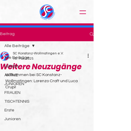
Beitrag
Alle Beiträge
SC Konstanz-Wollmatingen e.V.
Alle Beiträge
18. Mai 2025
Weitere Neuzugänge
VEREIN
Willkommen bei SC Konstanz-
AKTIVE
Wollmatingen: Lorenzo Craft und Luca 
JUNIOREN
Crupi!
FRAUEN
TISCHTENNIS
Erste
Junioren