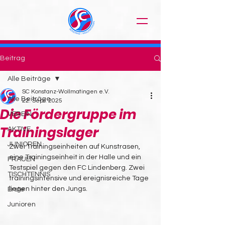
Beitrag
Alle Beiträge
SC Konstanz-Wollmatingen e.V.
Alle Beiträge
22. Sept. 2025
Die Fördergruppe im
VEREIN
Trainingslager
AKTIVE
JUNIOREN
Zwei Trainingseinheiten auf Kunstrasen, 
eine Trainingseinheit in der Halle und ein 
FRAUEN
Testspiel gegen den FC Lindenberg. Zwei 
TISCHTENNIS
trainingsintensive und ereignisreiche Tage 
liegen hinter den Jungs.
Erste
Junioren