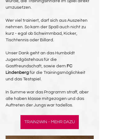
wurde, die Trainingsinhalte im Spiel direkt 
umzusetzen.
Wer viel trainiert, darf sich aus Auszeiten 
nehmen. So kam der Spaß auch nicht zu 
kurz - egal ob Schwimmbad, Kicker, 
Tischtennis oder Billard.
Unser Dank geht an das Humboldt 
Jugendgästehaus für die 
Gastfreundschaft, sowie dem 
FC 
Lindenberg
 für die Trainingsmöglichkeit 
und das Testspiel. 
In Summe war das Programm straff, aber 
alle haben klasse mitgezogen und das 
Auftreten der Jungs war tadellos.
TRAIN2WIN - MEHR DAZU